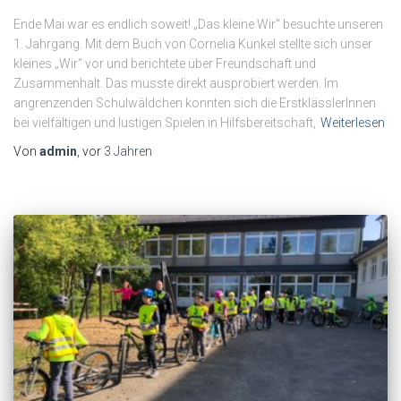
Ende Mai war es endlich soweit! „Das kleine Wir“ besuchte unseren
1. Jahrgang. Mit dem Buch von Cornelia Kunkel stellte sich unser
kleines „Wir“ vor und berichtete über Freundschaft und
Zusammenhalt. Das musste direkt ausprobiert werden. Im
angrenzenden Schulwäldchen konnten sich die ErstklässlerInnen
bei vielfältigen und lustigen Spielen in Hilfsbereitschaft,
Weiterlesen
Von
admin
, vor
3 Jahren