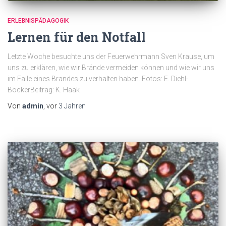
ERLEBNISPÄDAGOGIK
Lernen für den Notfall
Letzte Woche besuchte uns der Feuerwehrmann Sven Krause, um
uns zu erklären, wie wir Brände vermeiden können und wie wir uns
im Falle eines Brandes zu verhalten haben. Fotos: E. Diehl-
BöckerBeitrag: K. Haak
Von
admin
, vor
3 Jahren