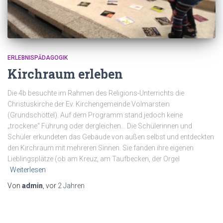
ERLEBNISPÄDAGOGIK
Kirchraum erleben
Die 4b besuchte im Rahmen des Religions-Unterrichts die
Christuskirche der Ev. Kirchengemeinde Volmarstein
(Grundschöttel). Auf dem Programm stand jedoch keine
„trockene“ Führung oder dergleichen… Die Schülerinnen und
Schüler erkundeten das Gebäude von außen selbst und entdeckten
den Kirchraum mit mehreren Sinnen. Sie fanden ihre eigenen
Lieblingsplätze (ob am Kreuz, am Taufbecken, der Orgel
Weiterlesen
Von
admin
, vor
2 Jahren