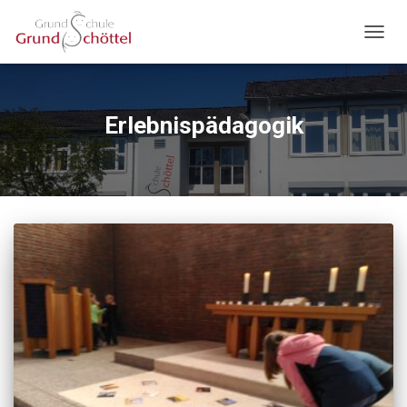
NAVIG
UMSC
Erlebnispädagogik