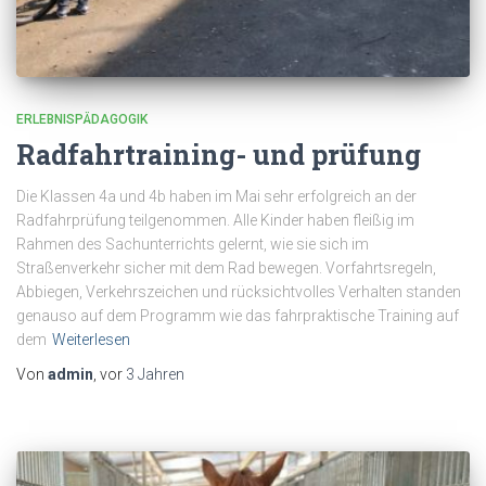
ERLEBNISPÄDAGOGIK
Radfahrtraining- und prüfung
Die Klassen 4a und 4b haben im Mai sehr erfolgreich an der
Radfahrprüfung teilgenommen. Alle Kinder haben fleißig im
Rahmen des Sachunterrichts gelernt, wie sie sich im
Straßenverkehr sicher mit dem Rad bewegen. Vorfahrtsregeln,
Abbiegen, Verkehrszeichen und rücksichtvolles Verhalten standen
genauso auf dem Programm wie das fahrpraktische Training auf
dem
Weiterlesen
Von
admin
, vor
3 Jahren