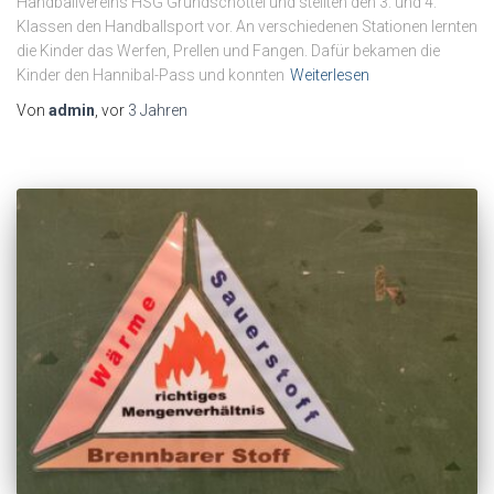
Handballvereins HSG Grundschöttel und stellten den 3. und 4.
Klassen den Handballsport vor. An verschiedenen Stationen lernten
die Kinder das Werfen, Prellen und Fangen. Dafür bekamen die
Kinder den Hannibal-Pass und konnten
Weiterlesen
Von
admin
, vor
3 Jahren