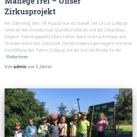
Manege frei – Unser
Zirkusprojekt
Am Samstag, dem 18. August war es soweit: Der Circus Lollipop
reiste an der Grundschule Grundschöttel an und der Zeltaufbau
begann. Viele engagierte Eltern halfen dabei und nach knapp drei
Stunden stand das Zirkuszelt. Der Montagmorgen begann mit einer
Vorstellung des Teams Lollipop, bei der sich die Kinder für die
Weiterlesen
Von
admin
, vor
3 Jahren