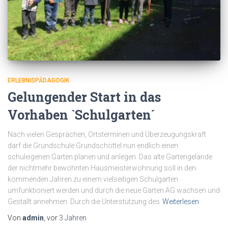
ERLEBNISPÄDAGOGIK
Gelungender Start in das
Vorhaben `Schulgarten´
Nach vielen Gesprächen, Ortsterminen und Überzeugungskraft
darf die Grundschule Grundschöttel nun endlich einen
schuleigenen Garten planen und anlegen. Das alte Gartengelände
der nichtmehr bewohnten Hausmeisterwohnung soll in den
kommenden Jahren zu einem vielseitigen Schulgarten
umfunktioniert werden und durch die neue Garten AG wachsen und
Gestallt annehmen. Durch die Unterstützung des
Weiterlesen
Von
admin
, vor
3 Jahren