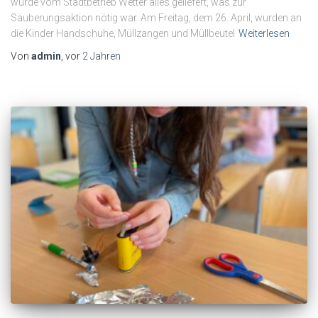
wurde vom Stadtbetrieb Wetter alles geliefert, was zur
Säuberungsaktion nötig war. Am Freitag, dem 26. April, wurden an
die Kinder Handschuhe, Müllzangen und Müllbeutel
Weiterlesen
Von
admin
, vor
2 Jahren