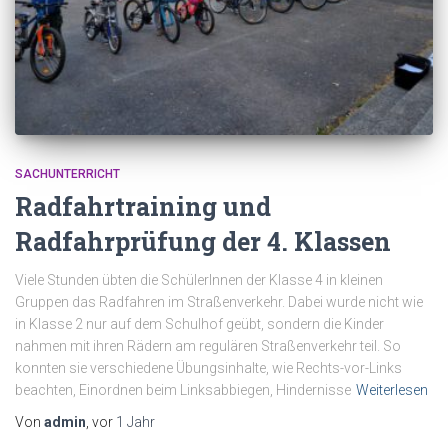
SACHUNTERRICHT
Radfahrtraining und
Radfahrprüfung der 4. Klassen
Viele Stunden übten die SchülerInnen der Klasse 4 in kleinen
Gruppen das Radfahren im Straßenverkehr. Dabei wurde nicht wie
in Klasse 2 nur auf dem Schulhof geübt, sondern die Kinder
nahmen mit ihren Rädern am regulären Straßenverkehr teil. So
konnten sie verschiedene Übungsinhalte, wie Rechts-vor-Links
beachten, Einordnen beim Linksabbiegen, Hindernisse
Weiterlesen
Von
admin
, vor
1 Jahr