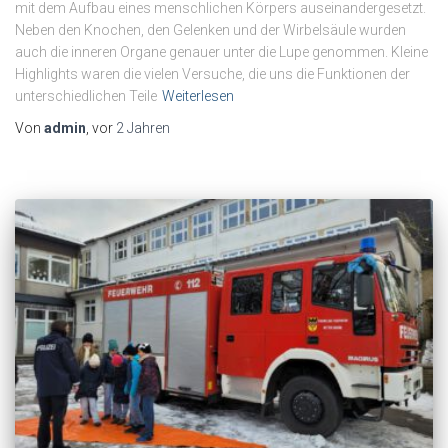
mit dem Aufbau eines menschlichen Körpers auseinandergesetzt.
Neben den Knochen, den Gelenken und der Wirbelsäule wurden
auch die inneren Organe genauer unter die Lupe genommen. Kleine
Highlights waren die vielen Versuche, die uns die Funktionen der
unterschiedlichen Teile
Weiterlesen
Von
admin
, vor
2 Jahren