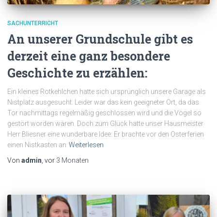
SACHUNTERRICHT
An unserer Grundschule gibt es
derzeit eine ganz besondere
Geschichte zu erzählen:
Ein kleines Rotkehlchen hatte sich ursprünglich unsere Garage als
Nistplatz ausgesucht. Leider war das kein geeigneter Ort, da das
Tor nachmittags regelmäßig geschlossen wird und die Vögel so
gestört worden wären. Doch zum Glück hatte unser Hausmeister
Herr Bliesner eine wunderbare Idee: Er brachte vor den Osterferien
einen Nistkasten an
Weiterlesen
Von
admin
, vor
3 Monaten