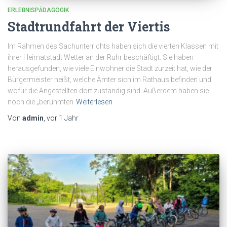
ERLEBNISPÄDAGOGIK
Stadtrundfahrt der Viertis
Im Rahmen des Sachunterrichts haben sich die vierten Klassen mit
ihrer Heimatstadt Wetter an der Ruhr beschäftigt. Sie haben
herausgefunden, wie viele Einwohner die Stadt zurzeit hat, wie der
Bürgermeister heißt, welche Ämter sich im Rathaus befinden und
wofür die Angestellten dort zuständig sind. Außerdem haben sie
noch die „berühmten
Weiterlesen
Von
admin
, vor
1 Jahr