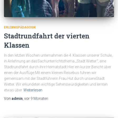
ERLEBNISPÄDAGOGIK
Stadtrundfahrt der vierten
Klassen
In den letzten Wochen unternahmen die 4. Klassen unserer Schule,
in Anlehnung an dasSachunterrichtsthema „Stadt Wetter“, eine
Stadtrundfahrt durch ihre Heimatstadt.Hier ein kurzer Bericht über
einen der Ausflüge:Mit einem kleinen Reisebus fuhren wir
gemeinsam mit der Stadtführerin Frau Hut durch unsereStadt
Wetter. Wir erkundeten wichtige Sehenswürdigkeiten und lernten
etwas über
Weiterlesen
Von
admin
, vor
9 Monaten