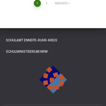
Seitennummerierung
1
2
NÄCHSTE
der
Beiträge
SCHULAMT ENNEPE-RUHR-KREIS
SCHULMINISTRERIUM NRW