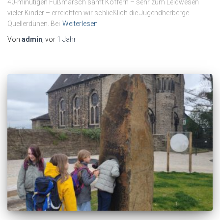
40-minütigen Fußmarsch samt Koffern – sehr zum Leidwesen
vieler Kinder – erreichten wir schließlich die Jugendherberge
Quellerdünen. Bei
Weiterlesen
Von
admin
, vor
1 Jahr