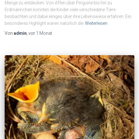
Menge zu entdecken: Von Affen über Pinguine bis hin zu
Erdmännchen konnten die Kinder viele verschiedene Tiere
beobachten und dabei einiges über ihre Lebensweise erfahren. Ein
besonderes Highlight waren natürlich die
Weiterlesen
Von
admin
, vor
1 Monat