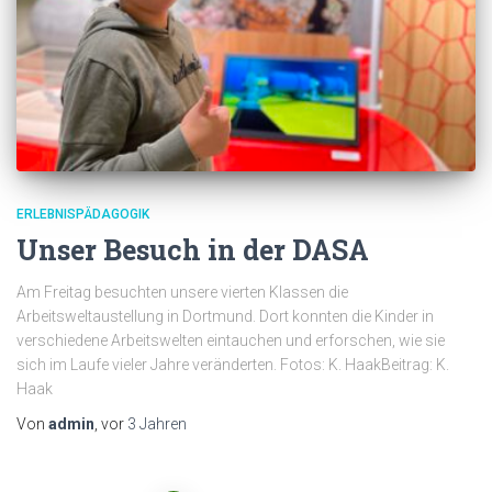
ERLEBNISPÄDAGOGIK
Unser Besuch in der DASA
Am Freitag besuchten unsere vierten Klassen die
Arbeitsweltaustellung in Dortmund. Dort konnten die Kinder in
verschiedene Arbeitswelten eintauchen und erforschen, wie sie
sich im Laufe vieler Jahre veränderten. Fotos: K. HaakBeitrag: K.
Haak
Von
admin
, vor
3 Jahren