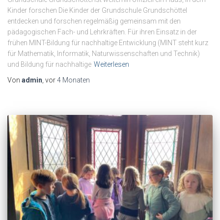
Kinder forschen Die Kinder der Grundschule Grundschöttel
entdecken und forschen regelmäßig gemeinsam mit den
pädagogischen Fach- und Lehrkräften. Für ihren Einsatz in der
frühen MINT-Bildung für nachhaltige Entwicklung (MINT steht kurz
für Mathematik, Informatik, Naturwissenschaften und Technik)
und Bildung für nachhaltige
Weiterlesen
Von
admin
, vor
4 Monaten