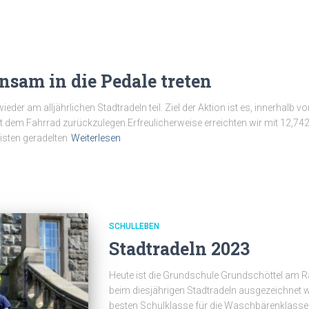
nsam in die Pedale treten
er am alljährlichen Stadtradeln teil. Ziel der Aktion ist es, innerhalb 
t dem Fahrrad zurückzulegen.Erfreulicherweise erreichten wir mit 12,742
sten geradelten
Weiterlesen
SCHULLEBEN
Stadtradeln 2023
Heute ist die Grundschule Grundschöttel am Rat
beim diesjährigen Stadtradeln ausgezeichnet w
besten Schulklasse für die Waschbärenklasse