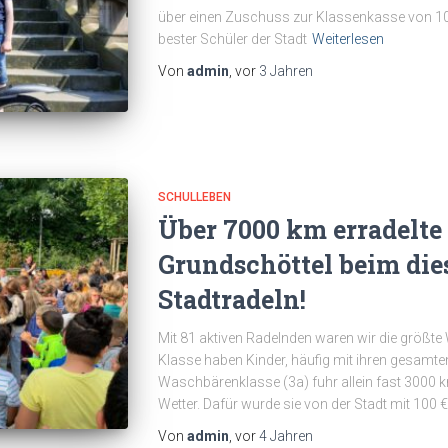
über einen Zuschuss zur Klassenkasse von 100
bester Schüler der Stadt
Weiterlesen
Von
admin
, vor
3 Jahren
SCHULLEBEN
Über 7000 km erradelte
Grundschöttel beim die
Stadtradeln!
Mit 81 aktiven Radelnden waren wir die größte 
Klasse haben Kinder, häufig mit ihren gesamte
Waschbärenklasse (3a) fuhr allein fast 3000 k
Wetter. Dafür wurde sie von der Stadt mit 100 
Von
admin
, vor
4 Jahren