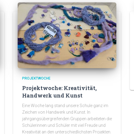
PROJEKTWOCHE
Projektwoche: Kreativität,
Handwerk und Kunst
Eine Woche lang stand unsere Schule ganz im
Zeichen von Handwerk und Kunst. In
jahrgangsübergreifenden Gruppen arbeiteten die
Schülerinnen und Schüler mit viel Freude und
Kreativität an den unterschiedlichsten Projekten.