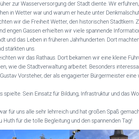
üher zur Wasserversorgung der Stadt diente. Wir erfuhren,
hen in Wetter war und warum er heute unter Denkmalschut
ten wir die Freiheit Wetter, den historischen Stadtkern. 
d engen Gassen erhielten wir viele spannende Informatio
dt und das Leben in früheren Jahrhunderten. Dort machten 
d stärkten uns.
ichten wir das Rathaus. Dort bekamen wir eine kleine Füh
en, wie die Stadtverwaltung arbeitet. Besonders interessa
Gustav Vorsteher, der als engagierter Bürgermeister eine w
 spielte. Sein Einsatz für Bildung, Infrastruktur und das Wo
war für uns alle sehr lehrreich und hat großen Spaß gemac
au Huth für die tolle Begleitung und den spannenden Tag!