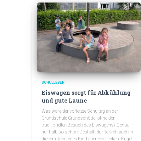
SCHULLEBEN
Eiswagen sorgt für Abkühlung
und gute Laune
Was wäre der vorletzte Schultag an der
Grundschule Grundschöttel ohne den
traditionellen Besuch des Eiswagens? Genau –
nur halb so schön! Deshalb durfte sich auch in
diesem Jahr jedes Kind über eine leckere Kugel