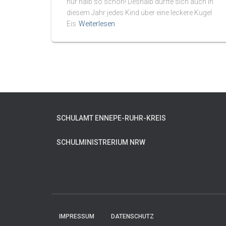
nur halb so schön! Deshalb durfte sich auch in
diesem Jahr jedes Kind über eine leckere Kugel
Eis
Weiterlesen
SCHULAMT ENNEPE-RUHR-KREIS
SCHULMINISTRERIUM NRW
IMPRESSUM
DATENSCHUTZ