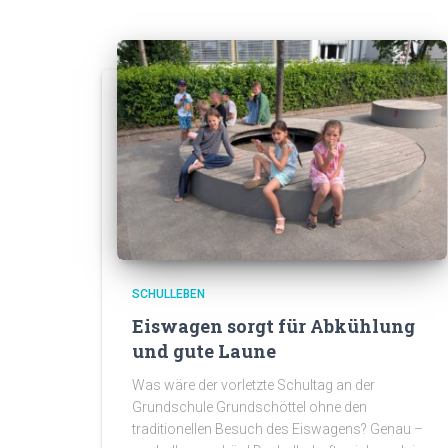
SCHULLEBEN
Eiswagen sorgt für Abkühlung
und gute Laune
Was wäre der vorletzte Schultag an der
Grundschule Grundschöttel ohne den
traditionellen Besuch des Eiswagens? Genau –