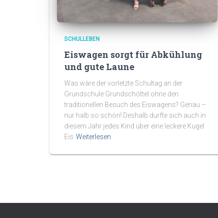
SCHULLEBEN
Eiswagen sorgt für Abkühlung
und gute Laune
Was wäre der vorletzte Schultag an der
Grundschule Grundschöttel ohne den
traditionellen Besuch des Eiswagens? Genau –
nur halb so schön! Deshalb durfte sich auch in
diesem Jahr jedes Kind über eine leckere Kugel
Eis
Weiterlesen