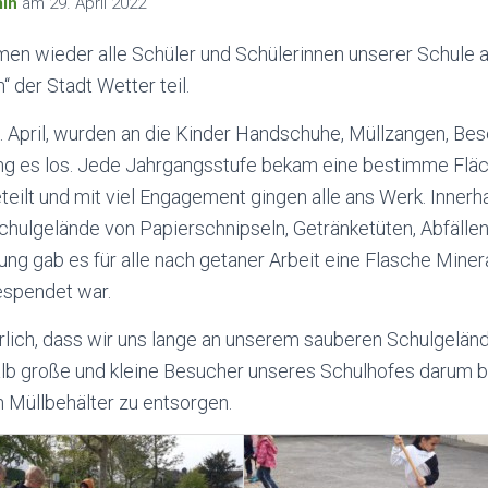
in
am
29. April 2022
men wieder alle Schüler und Schülerinnen unserer Schule 
“ der Stadt Wetter teil.
. April, wurden an die Kinder Handschuhe, Müllzangen, Bes
ging es los. Jede Jahrgangsstufe bekam eine bestimme Flä
ilt und mit viel Engagement gingen alle ans Werk. Innerha
hulgelände von Papierschnipseln, Getränketüten, Abfälle
chung gab es für alle nach getaner Arbeit eine Flasche Mine
espendet war.
ürlich, dass wir uns lange an unserem sauberen Schulgelän
b große und kleine Besucher unseres Schulhofes darum bitt
 Müllbehälter zu entsorgen.