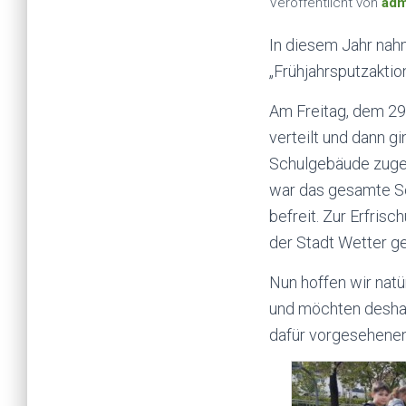
Veröffentlicht von
adm
In diesem Jahr nah
„Frühjahrsputzaktion
Am Freitag, dem 29
verteilt und dann 
Schulgebäude zugete
war das gesamte Sc
befreit. Zur Erfris
der Stadt Wetter g
Nun hoffen wir nat
und möchten deshal
dafür vorgesehenen