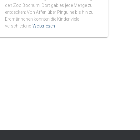
den Zoo Bochum. Dort gab es jede Menge zu
entdecken: Von Affen über Pinguine bis hin zu
Erdmännchen konnten die Kinder viele
verschiedene
Weiterlesen