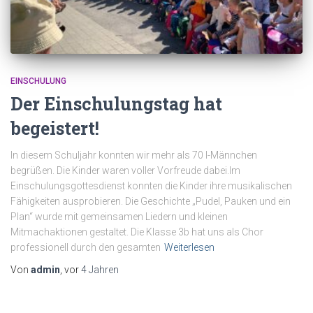
EINSCHULUNG
Der Einschulungstag hat
begeistert!
In diesem Schuljahr konnten wir mehr als 70 I-Männchen
begrüßen. Die Kinder waren voller Vorfreude dabei.Im
Einschulungsgottesdienst konnten die Kinder ihre musikalischen
Fähigkeiten ausprobieren. Die Geschichte „Pudel, Pauken und ein
Plan“ wurde mit gemeinsamen Liedern und kleinen
Mitmachaktionen gestaltet. Die Klasse 3b hat uns als Chor
professionell durch den gesamten
Weiterlesen
Von
admin
, vor
4 Jahren