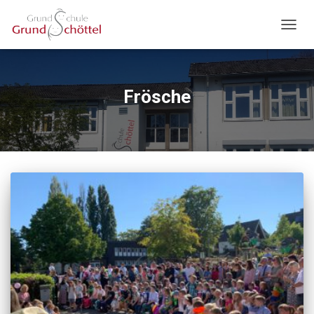
NAVIG
UMSC
Frösche