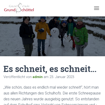
N
A
V
I
G
A
T
I
O
N
U
M
Es schneit, es schneit…
S
C
H
Veröffentlicht von
admin
am
23. Januar 2023
A
L
„Wie schön, dass es endlich mal wieder schneit!“, hört man
T
E
aus allen Richtungen des Schulhofs. Die erste Schneepause
N
des neuen Jahres wurde ausgiebig genutzt. So entstanden
auf dem Schulhof eine Vielzahl von Schneemännern und -