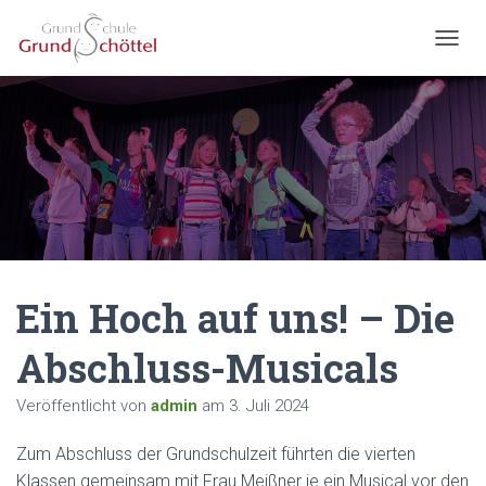
N
A
V
I
G
A
T
I
O
N
U
M
Ein Hoch auf uns! – Die
S
C
H
Abschluss-Musicals
A
L
Veröffentlicht von
admin
am
3. Juli 2024
T
E
N
Zum Abschluss der Grundschulzeit führten die vierten
Klassen gemeinsam mit Frau Meißner je ein Musical vor den