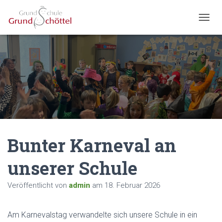
N
A
V
I
G
A
T
I
O
N
U
M
Bunter Karneval an
S
C
H
unserer Schule
A
L
Veröffentlicht von
admin
am
18. Februar 2026
T
E
N
Am Karnevalstag verwandelte sich unsere Schule in ein