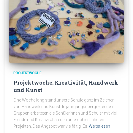
PROJEKTWOCHE
Projektwoche: Kreativität, Handwerk
und Kunst
Eine Woche lang stand unsere Schule ganz im Zeichen
von Handwerk und Kunst. In jahrgangsübergreifenden
Gruppen arbeiteten die Schülerinnen und Schüler mit viel
Freude und Kreativität an den unterschiedlichsten
Projekten. Das Angebot war vielfältig: Es
Weiterlesen