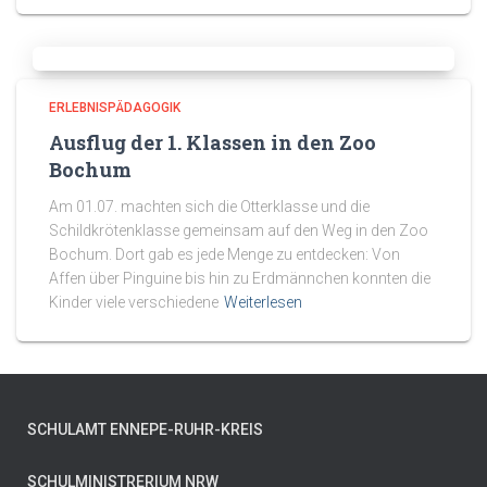
ERLEBNISPÄDAGOGIK
Ausflug der 1. Klassen in den Zoo
Bochum
Am 01.07. machten sich die Otterklasse und die
Schildkrötenklasse gemeinsam auf den Weg in den Zoo
Bochum. Dort gab es jede Menge zu entdecken: Von
Affen über Pinguine bis hin zu Erdmännchen konnten die
Kinder viele verschiedene
Weiterlesen
SCHULAMT ENNEPE-RUHR-KREIS
SCHULMINISTRERIUM NRW