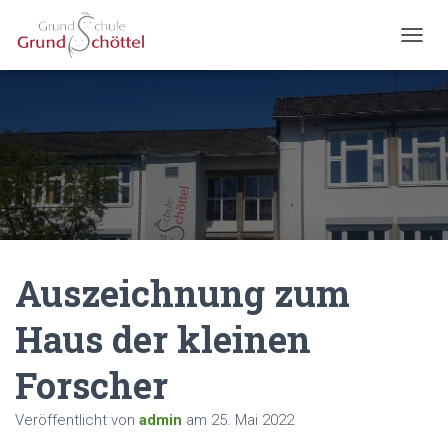
N
A
V
I
G
A
T
I
O
N
U
M
Auszeichnung zum
S
C
H
Haus der kleinen
A
L
Forscher
T
E
N
Veröffentlicht von
admin
am
25. Mai 2022