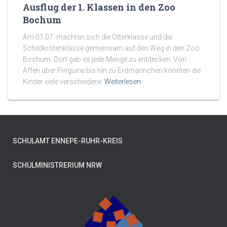
Ausflug der 1. Klassen in den Zoo
Bochum
Am 01.07. machten sich die Otterklasse und die
Schildkrötenklasse gemeinsam auf den Weg in den Zoo
Bochum. Dort gab es jede Menge zu entdecken: Von
Affen über Pinguine bis hin zu Erdmännchen konnten die
Kinder viele verschiedene
Weiterlesen
SCHULAMT ENNEPE-RUHR-KREIS
SCHULMINISTRERIUM NRW