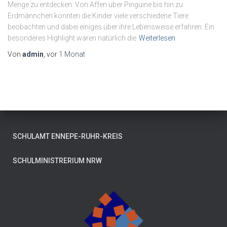
Menge zu entdecken: Von Affen über Pinguine bis hin zu
Erdmännchen konnten die Kinder viele verschiedene Tiere
beobachten und dabei einiges über ihre Lebensweise erfahren. Ein
besonderes Highlight waren natürlich die
Weiterlesen
Von
admin
, vor
1 Monat
SCHULAMT ENNEPE-RUHR-KREIS
SCHULMINISTRERIUM NRW