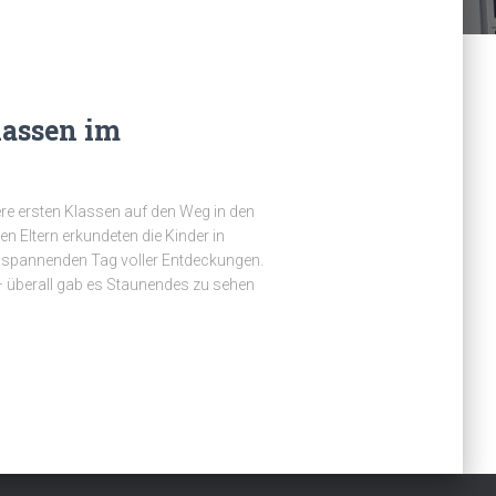
lassen im
e ersten Klassen auf den Weg in den
n Eltern erkundeten die Kinder in
en spannenden Tag voller Entdeckungen.
 überall gab es Staunendes zu sehen