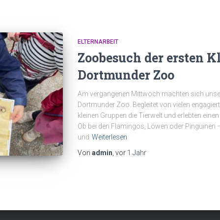
ELTERNARBEIT
Zoobesuch der ersten K
Dortmunder Zoo
Am vergangenen Mittwoch machten sich unser
Dortmunder Zoo. Begleitet von vielen engagierte
kleinen Gruppen die Tierwelt und erlebten ein
Ob bei den Flamingos, Löwen oder Pinguinen –
und
Weiterlesen
Von
admin
, vor
1 Jahr