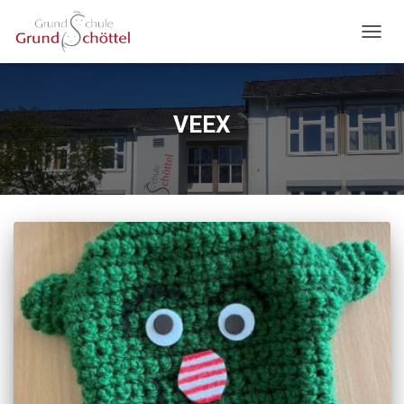
NAVIG
UMSC
VEEX