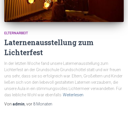
ELTERNARBEIT
Laternenausstellung zum
Lichterfest
In der letzten Woche fand unsere Laternenausstellung zum
Lichterfest an der Grundschule Grundschöttel statt und wir freuen
uns sehr, dass sie so erfolgreich war. Eltern, Großeltern und Kinder
ließen sich von den liebevoll gestalteten Laternen verzaubern, die
unsere Aula in ein stimmungsvolles Lichtermeer verwandelten. Für
das leibliche Wohl war ebenfalls
Weiterlesen
Von
admin
, vor
8 Monaten