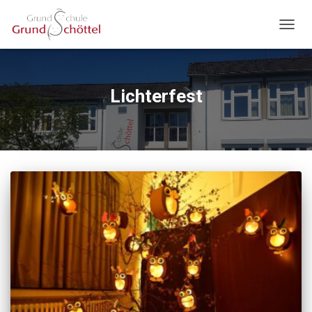
NAVIG
UMSC
Lichterfest