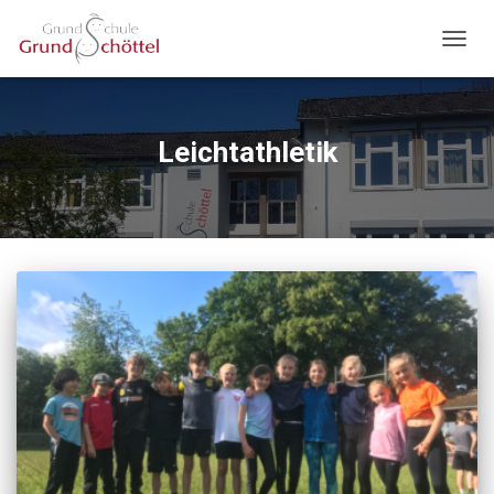
NAVIG
UMSC
Leichtathletik