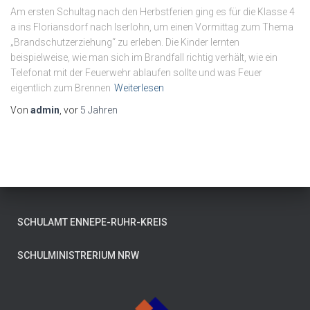
Am ersten Schultag nach den Herbstferien ging es für die Klasse 4
a ins Floriansdorf nach Iserlohn, um einen Vormittag zum Thema
„Brandschutzerziehung“ zu erleben. Die Kinder lernten
beispielweise, wie man sich im Brandfall richtig verhält, wie ein
Telefonat mit der Feuerwehr ablaufen sollte und was Feuer
eigentlich zum Brennen
Weiterlesen
Von
admin
, vor
5 Jahren
SCHULAMT ENNEPE-RUHR-KREIS
SCHULMINISTRERIUM NRW