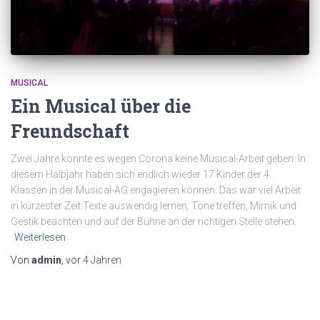
MUSICAL
Ein Musical über die
Freundschaft
Zwei Jahre konnte es wegen Corona keine Musical-Arbeit geben. In
diesem Halbjahr haben sich endlich wieder 17 Kinder der 4.
Klassen in der Musical-AG engagieren können. Das war viel Arbeit
in kürzester Zeit:Texte auswendig lernen, Töne treffen, Mimik und
Gestik beachten und auf der Bühne an der richtigen Stelle stehen.
Weiterlesen
Von
admin
, vor
4 Jahren