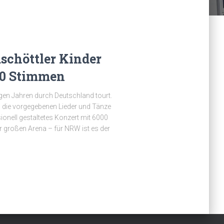
schöttler Kinder
00 Stimmen
nigen Jahren durch Deutschland tourt.
die vorgegebenen Lieder und Tänze
ionell gestaltetes Konzert mit 6000
r großen Arena – für NRW ist es der